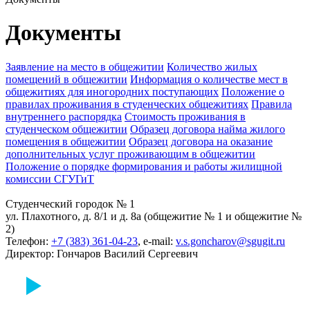
Документы
Заявление на место в общежитии
Количество жилых
помещений в общежитии
Информация о количестве мест в
общежитиях для иногородних поступающих
Положение о
правилах проживания в студенческих общежитиях
Правила
внутреннего распорядка
Стоимость проживания в
студенческом общежитии
Образец договора найма жилого
помещения в общежитии
Образец договора на оказание
дополнительных услуг проживающим в общежитии
Положение о порядке формирования и работы жилищной
комиссии СГУГиТ
Студенческий городок № 1
ул. Плахотного, д. 8/1 и д. 8а (общежитие № 1 и общежитие №
2)
Телефон:
+7 (383) 361-04-23
, e-mail:
v.s.goncharov@sgugit.ru
Директор: Гончаров Василий Сергеeвич