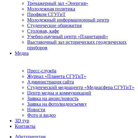
Тренажерный зал «Энергия»
Молодежная политика
Профком СГУГиТ
Молодежный информационный центр
Студенческие общежития
Столовая, кафе
Учебно-научный центр «Планетарий»
Выставочный зал исторических геодезических
приборов
Медиа
Пресс-служба
Журнал «Планета СГУГиТ»
Администрация сайта
Студенческий медиацентр «Медиасфера СГУГиТ»
Центр медиа и коммуникаций
Заявка на анонс/новость
Заявка на фото/видеосъемку
Новости
Фото и видео
3D тур
Контакты
Абитуриентам