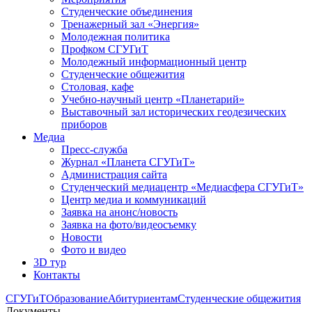
Студенческие объединения
Тренажерный зал «Энергия»
Молодежная политика
Профком СГУГиТ
Молодежный информационный центр
Студенческие общежития
Столовая, кафе
Учебно-научный центр «Планетарий»
Выставочный зал исторических геодезических
приборов
Медиа
Пресс-служба
Журнал «Планета СГУГиТ»
Администрация сайта
Студенческий медиацентр «Медиасфера СГУГиТ»
Центр медиа и коммуникаций
Заявка на анонс/новость
Заявка на фото/видеосъемку
Новости
Фото и видео
3D тур
Контакты
СГУГиТ
Образование
Абитуриентам
Студенческие общежития
Документы