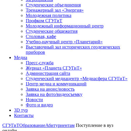
Студенческие объединения
Тренажерный зал «Энергия»
Молодежная политика
Профком СГУГиТ
Молодежный информационный центр
Студенческие общежития
Столовая, кафе
Учебно-научный центр «Планетарий»
Выставочный зал исторических геодезических
приборов
Медиа
Пресс-служба
Журнал «Планета СГУГиТ»
Администрация сайта
Студенческий медиацентр «Медиасфера СГУГиТ»
Центр медиа и коммуникаций
Заявка на анонс/новость
Заявка на фото/видеосъемку
Новости
Фото и видео
3D тур
Контакты
СГУГиТ
Образование
Абитуриентам
Поступление в вуз
онлайн