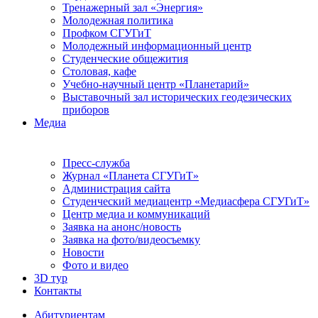
Тренажерный зал «Энергия»
Молодежная политика
Профком СГУГиТ
Молодежный информационный центр
Студенческие общежития
Столовая, кафе
Учебно-научный центр «Планетарий»
Выставочный зал исторических геодезических
приборов
Медиа
Пресс-служба
Журнал «Планета СГУГиТ»
Администрация сайта
Студенческий медиацентр «Медиасфера СГУГиТ»
Центр медиа и коммуникаций
Заявка на анонс/новость
Заявка на фото/видеосъемку
Новости
Фото и видео
3D тур
Контакты
Абитуриентам