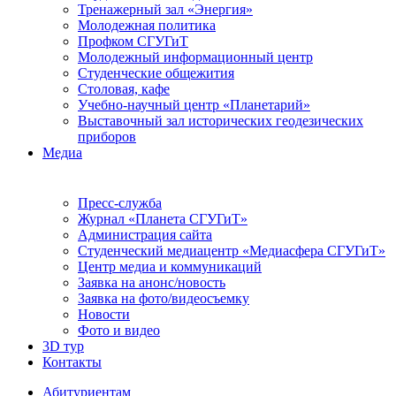
Тренажерный зал «Энергия»
Молодежная политика
Профком СГУГиТ
Молодежный информационный центр
Студенческие общежития
Столовая, кафе
Учебно-научный центр «Планетарий»
Выставочный зал исторических геодезических
приборов
Медиа
Пресс-служба
Журнал «Планета СГУГиТ»
Администрация сайта
Студенческий медиацентр «Медиасфера СГУГиТ»
Центр медиа и коммуникаций
Заявка на анонс/новость
Заявка на фото/видеосъемку
Новости
Фото и видео
3D тур
Контакты
Абитуриентам