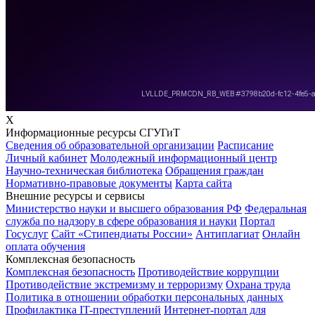
X
Информационные ресурсы СГУГиТ
Сведения об образовательной организации
Расписание
Личный кабинет
Молодежный информационный центр
Научно-техническая библиотека
Обращения граждан
Нормативно-правовые документы
Карта сайта
Внешние ресурсы и сервисы
Министерство науки и высшего образования РФ
Федеральная
служба по надзору в сфере образования и науки
Портал
Госуслуг
Сайт «Стипендиаты России»
Антиплагиат
Онлайн
оплата обучения
Комплексная безопасность
Комплексная безопасность
Противодействие коррупции
Противодействие экстремизму и терроризму
Охрана труда
Политика в отношении обработки персональных данных
Профилактика IT-преступлений
Интернет-портал для