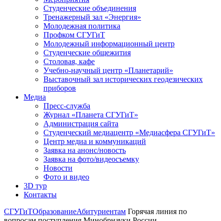
Студенческие объединения
Тренажерный зал «Энергия»
Молодежная политика
Профком СГУГиТ
Молодежный информационный центр
Студенческие общежития
Столовая, кафе
Учебно-научный центр «Планетарий»
Выставочный зал исторических геодезических
приборов
Медиа
Пресс-служба
Журнал «Планета СГУГиТ»
Администрация сайта
Студенческий медиацентр «Медиасфера СГУГиТ»
Центр медиа и коммуникаций
Заявка на анонс/новость
Заявка на фото/видеосъемку
Новости
Фото и видео
3D тур
Контакты
СГУГиТ
Образование
Абитуриентам
Горячая линия по
вопросам поступления Минобрнауки России