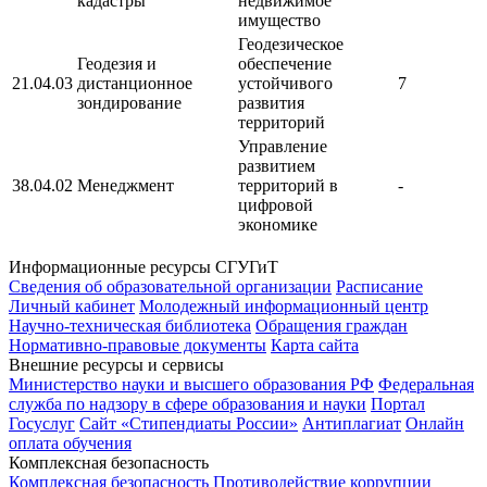
кадастры
недвижимое
имущество
Геодезическое
Геодезия и
обеспечение
21.04.03
дистанционное
устойчивого
7
зондирование
развития
территорий
Управление
развитием
38.04.02
Менеджмент
территорий в
-
цифровой
экономике
Информационные ресурсы СГУГиТ
Сведения об образовательной организации
Расписание
Личный кабинет
Молодежный информационный центр
Научно-техническая библиотека
Обращения граждан
Нормативно-правовые документы
Карта сайта
Внешние ресурсы и сервисы
Министерство науки и высшего образования РФ
Федеральная
служба по надзору в сфере образования и науки
Портал
Госуслуг
Сайт «Стипендиаты России»
Антиплагиат
Онлайн
оплата обучения
Комплексная безопасность
Комплексная безопасность
Противодействие коррупции