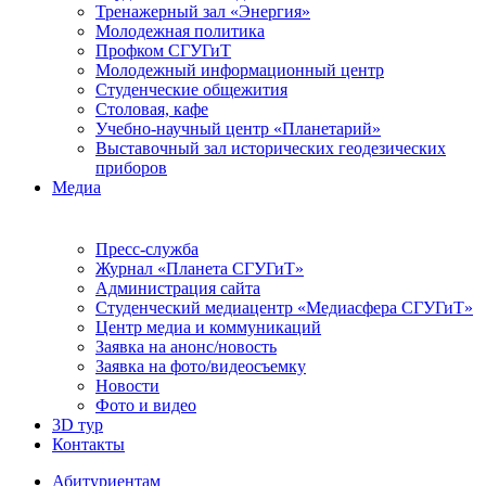
Тренажерный зал «Энергия»
Молодежная политика
Профком СГУГиТ
Молодежный информационный центр
Студенческие общежития
Столовая, кафе
Учебно-научный центр «Планетарий»
Выставочный зал исторических геодезических
приборов
Медиа
Пресс-служба
Журнал «Планета СГУГиТ»
Администрация сайта
Студенческий медиацентр «Медиасфера СГУГиТ»
Центр медиа и коммуникаций
Заявка на анонс/новость
Заявка на фото/видеосъемку
Новости
Фото и видео
3D тур
Контакты
Абитуриентам