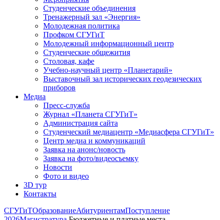
Студенческие объединения
Тренажерный зал «Энергия»
Молодежная политика
Профком СГУГиТ
Молодежный информационный центр
Студенческие общежития
Столовая, кафе
Учебно-научный центр «Планетарий»
Выставочный зал исторических геодезических
приборов
Медиа
Пресс-служба
Журнал «Планета СГУГиТ»
Администрация сайта
Студенческий медиацентр «Медиасфера СГУГиТ»
Центр медиа и коммуникаций
Заявка на анонс/новость
Заявка на фото/видеосъемку
Новости
Фото и видео
3D тур
Контакты
СГУГиТ
Образование
Абитуриентам
Поступление
2026
Магистратура
Бюджетные и платные места