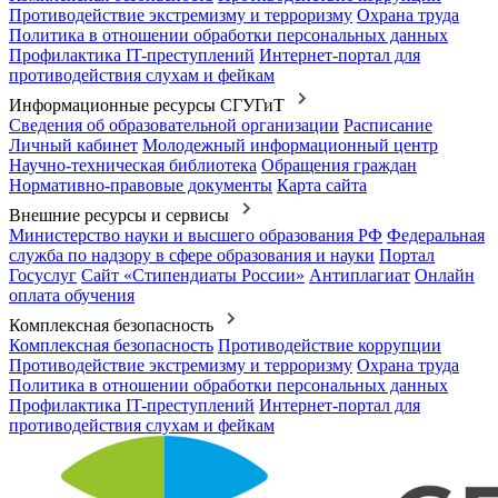
Противодействие экстремизму и терроризму
Охрана труда
Политика в отношении обработки персональных данных
Профилактика IT-преступлений
Интернет-портал для
противодействия слухам и фейкам
Информационные ресурсы СГУГиТ
Сведения об образовательной организации
Расписание
Личный кабинет
Молодежный информационный центр
Научно-техническая библиотека
Обращения граждан
Нормативно-правовые документы
Карта сайта
Внешние ресурсы и сервисы
Министерство науки и высшего образования РФ
Федеральная
служба по надзору в сфере образования и науки
Портал
Госуслуг
Сайт «Стипендиаты России»
Антиплагиат
Онлайн
оплата обучения
Комплексная безопасность
Комплексная безопасность
Противодействие коррупции
Противодействие экстремизму и терроризму
Охрана труда
Политика в отношении обработки персональных данных
Профилактика IT-преступлений
Интернет-портал для
противодействия слухам и фейкам