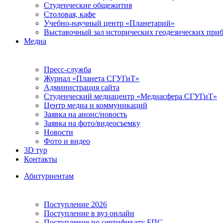
Студенческие общежития
Столовая, кафе
Учебно-научный центр «Планетарий»
Выставочный зал исторических геодезических при
Медиа
Пресс-служба
Журнал «Планета СГУГиТ»
Администрация сайта
Студенческий медиацентр «Медиасфера СГУГиТ»
Центр медиа и коммуникаций
Заявка на анонс/новость
Заявка на фото/видеосъемку
Новости
Фото и видео
3D тур
Контакты
Абитуриентам
Поступление 2026
Поступление в вуз онлайн
Поступление по сертификату БПС