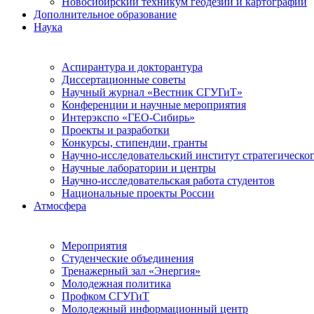
Новосибирский техникум геодезии и картографии
Дополнительное образование
Наука
Аспирантура и докторантура
Диссертационные советы
Научный журнал «Вестник СГУГиТ»
Конференции и научные мероприятия
Интерэкспо «ГЕО-Сибирь»
Проекты и разработки
Конкурсы, стипендии, гранты
Научно-исследовательский институт стратегическог
Научные лаборатории и центры
Научно-исследовательская работа студентов
Национальные проекты России
Атмосфера
Мероприятия
Студенческие объединения
Тренажерный зал «Энергия»
Молодежная политика
Профком СГУГиТ
Молодежный информационный центр