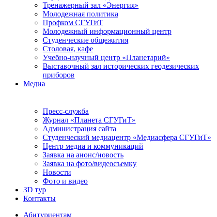
Тренажерный зал «Энергия»
Молодежная политика
Профком СГУГиТ
Молодежный информационный центр
Студенческие общежития
Столовая, кафе
Учебно-научный центр «Планетарий»
Выставочный зал исторических геодезических
приборов
Медиа
Пресс-служба
Журнал «Планета СГУГиТ»
Администрация сайта
Студенческий медиацентр «Медиасфера СГУГиТ»
Центр медиа и коммуникаций
Заявка на анонс/новость
Заявка на фото/видеосъемку
Новости
Фото и видео
3D тур
Контакты
Абитуриентам