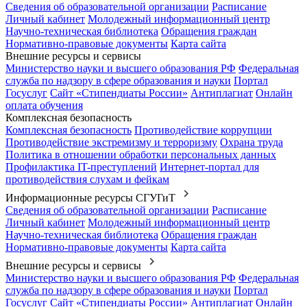
Сведения об образовательной организации
Расписание
Личный кабинет
Молодежный информационный центр
Научно-техническая библиотека
Обращения граждан
Нормативно-правовые документы
Карта сайта
Внешние ресурсы и сервисы
Министерство науки и высшего образования РФ
Федеральная
служба по надзору в сфере образования и науки
Портал
Госуслуг
Сайт «Стипендиаты России»
Антиплагиат
Онлайн
оплата обучения
Комплексная безопасность
Комплексная безопасность
Противодействие коррупции
Противодействие экстремизму и терроризму
Охрана труда
Политика в отношении обработки персональных данных
Профилактика IT-преступлений
Интернет-портал для
противодействия слухам и фейкам
Информационные ресурсы СГУГиТ
Сведения об образовательной организации
Расписание
Личный кабинет
Молодежный информационный центр
Научно-техническая библиотека
Обращения граждан
Нормативно-правовые документы
Карта сайта
Внешние ресурсы и сервисы
Министерство науки и высшего образования РФ
Федеральная
служба по надзору в сфере образования и науки
Портал
Госуслуг
Сайт «Стипендиаты России»
Антиплагиат
Онлайн