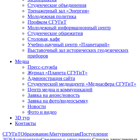
Студенческие объединения
Тренажерный зал «Энергия»
Молодежная политика
Профком СГУГиТ
Молодежный информационный центр
Студенческие общежития
Столовая, кафе
Учебно-научный центр «Планетарий»
Выставочный зал исторических геодезических
приборов
Медиа
Пресс-служба
Журнал «Планета СГУГиТ»
Администрация сайта
Студенческий медиацентр «Медиасфера СГУГиТ»
Центр медиа и коммуникаций
Заявка на анонс/новость
Заявка на фото/видеосъемку
Новости
Фото и видео
3D тур
Контакты
СГУГиТ
Образование
Абитуриентам
Поступление
2026
Аспирантура
Сведения о зачислении
Списки зачисленных