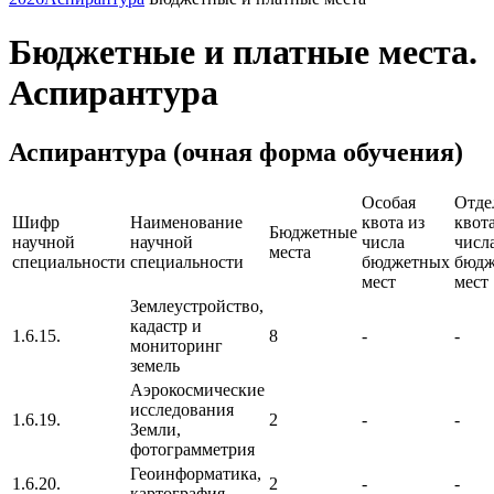
Бюджетные и платные места.
Аспирантура
Аспирантура (очная форма обучения)
Особая
Отде
Шифр
Наименование
квота из
квота
Бюджетные
научной
научной
числа
числ
места
специальности
специальности
бюджетных
бюдж
мест
мест
Землеустройство,
кадастр и
1.6.15.
8
-
-
мониторинг
земель
Аэрокосмические
исследования
1.6.19.
2
-
-
Земли,
фотограмметрия
Геоинформатика,
1.6.20.
2
-
-
картография