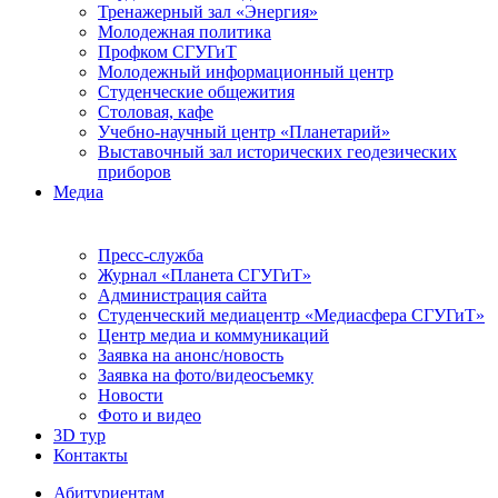
Тренажерный зал «Энергия»
Молодежная политика
Профком СГУГиТ
Молодежный информационный центр
Студенческие общежития
Столовая, кафе
Учебно-научный центр «Планетарий»
Выставочный зал исторических геодезических
приборов
Медиа
Пресс-служба
Журнал «Планета СГУГиТ»
Администрация сайта
Студенческий медиацентр «Медиасфера СГУГиТ»
Центр медиа и коммуникаций
Заявка на анонс/новость
Заявка на фото/видеосъемку
Новости
Фото и видео
3D тур
Контакты
Абитуриентам