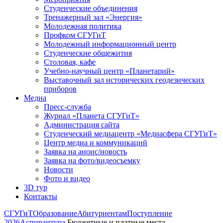
Студенческие объединения
Тренажерный зал «Энергия»
Молодежная политика
Профком СГУГиТ
Молодежный информационный центр
Студенческие общежития
Столовая, кафе
Учебно-научный центр «Планетарий»
Выставочный зал исторических геодезических
приборов
Медиа
Пресс-служба
Журнал «Планета СГУГиТ»
Администрация сайта
Студенческий медиацентр «Медиасфера СГУГиТ»
Центр медиа и коммуникаций
Заявка на анонс/новость
Заявка на фото/видеосъемку
Новости
Фото и видео
3D тур
Контакты
СГУГиТ
Образование
Абитуриентам
Поступление
2026
Аспирантура
Бюджетные и платные места