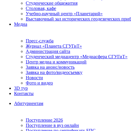
Студенческие общежития
Столовая, кафе
Учебно-научный центр «Планетарий»
Выставочный зал исторических геодезических при
Медиа
Пресс-служба
Журнал «Планета СГУГиТ»
Администрация сайта
Студенческий медиацентр «Медиасфера СГУГиТ»
Центр медиа и коммуникаций
Заявка на анонс/новость
Заявка на фото/видеосъемку
Новости
Фото и видео
3D тур
Контакты
Абитуриентам
Поступление 2026
Поступление в вуз онлайн
Поступление по сертификату БПС