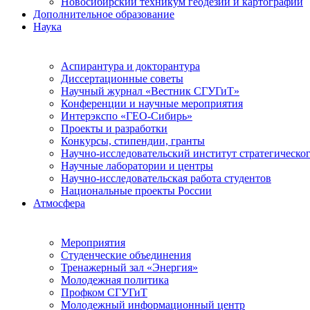
Новосибирский техникум геодезии и картографии
Дополнительное образование
Наука
Аспирантура и докторантура
Диссертационные советы
Научный журнал «Вестник СГУГиТ»
Конференции и научные мероприятия
Интерэкспо «ГЕО-Сибирь»
Проекты и разработки
Конкурсы, стипендии, гранты
Научно-исследовательский институт стратегическог
Научные лаборатории и центры
Научно-исследовательская работа студентов
Национальные проекты России
Атмосфера
Мероприятия
Студенческие объединения
Тренажерный зал «Энергия»
Молодежная политика
Профком СГУГиТ
Молодежный информационный центр