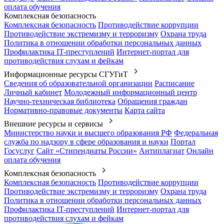
оплата обучения
Комплексная безопасность
Комплексная безопасность
Противодействие коррупции
Противодействие экстремизму и терроризму
Охрана труда
Политика в отношении обработки персональных данных
Профилактика IT-преступлений
Интернет-портал для
противодействия слухам и фейкам
Информационные ресурсы СГУГиТ
Сведения об образовательной организации
Расписание
Личный кабинет
Молодежный информационный центр
Научно-техническая библиотека
Обращения граждан
Нормативно-правовые документы
Карта сайта
Внешние ресурсы и сервисы
Министерство науки и высшего образования РФ
Федеральная
служба по надзору в сфере образования и науки
Портал
Госуслуг
Сайт «Стипендиаты России»
Антиплагиат
Онлайн
оплата обучения
Комплексная безопасность
Комплексная безопасность
Противодействие коррупции
Противодействие экстремизму и терроризму
Охрана труда
Политика в отношении обработки персональных данных
Профилактика IT-преступлений
Интернет-портал для
противодействия слухам и фейкам