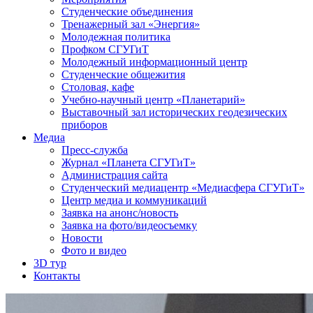
Студенческие объединения
Тренажерный зал «Энергия»
Молодежная политика
Профком СГУГиТ
Молодежный информационный центр
Студенческие общежития
Столовая, кафе
Учебно-научный центр «Планетарий»
Выставочный зал исторических геодезических
приборов
Медиа
Пресс-служба
Журнал «Планета СГУГиТ»
Администрация сайта
Студенческий медиацентр «Медиасфера СГУГиТ»
Центр медиа и коммуникаций
Заявка на анонс/новость
Заявка на фото/видеосъемку
Новости
Фото и видео
3D тур
Контакты