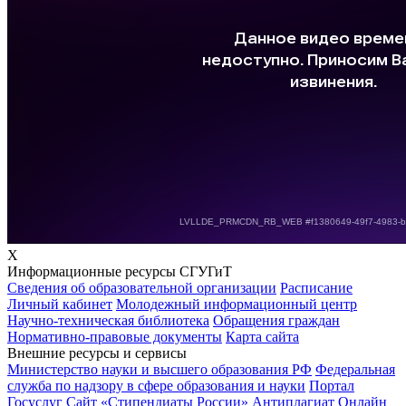
X
Информационные ресурсы СГУГиТ
Сведения об образовательной организации
Расписание
Личный кабинет
Молодежный информационный центр
Научно-техническая библиотека
Обращения граждан
Нормативно-правовые документы
Карта сайта
Внешние ресурсы и сервисы
Министерство науки и высшего образования РФ
Федеральная
служба по надзору в сфере образования и науки
Портал
Госуслуг
Сайт «Стипендиаты России»
Антиплагиат
Онлайн