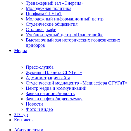
Тренажерный зал «Энергия»
Молодежная политика
Профком СГУГиТ
Молодежный информационный центр
Студенческие общежития
Столовая, кафе
Учебно-научный центр «Планетарий»
Выставочный зал исторических геодезических
приборов
Медиа
Пресс-служба
Журнал «Планета СГУГиТ»
Администрация сайта
Студенческий медиацентр «Медиасфера СГУГиТ»
Центр медиа и коммуникаций
Заявка на анонс/новость
Заявка на фото/видеосъемку
Новости
Фото и видео
3D тур
Контакты
Абитуриентам