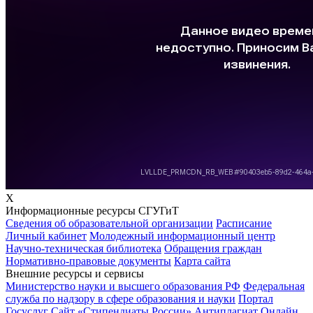
X
Информационные ресурсы СГУГиТ
Сведения об образовательной организации
Расписание
Личный кабинет
Молодежный информационный центр
Научно-техническая библиотека
Обращения граждан
Нормативно-правовые документы
Карта сайта
Внешние ресурсы и сервисы
Министерство науки и высшего образования РФ
Федеральная
служба по надзору в сфере образования и науки
Портал
Госуслуг
Сайт «Стипендиаты России»
Антиплагиат
Онлайн