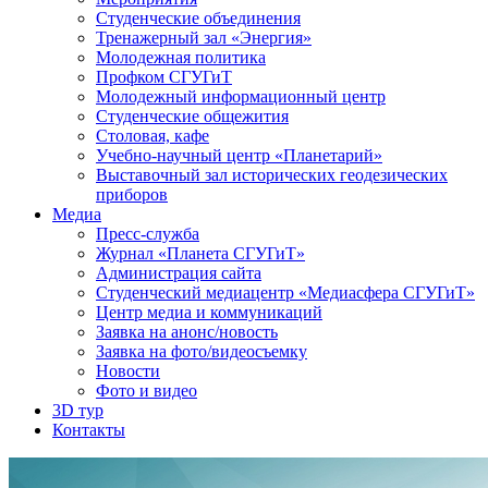
Студенческие объединения
Тренажерный зал «Энергия»
Молодежная политика
Профком СГУГиТ
Молодежный информационный центр
Студенческие общежития
Столовая, кафе
Учебно-научный центр «Планетарий»
Выставочный зал исторических геодезических
приборов
Медиа
Пресс-служба
Журнал «Планета СГУГиТ»
Администрация сайта
Студенческий медиацентр «Медиасфера СГУГиТ»
Центр медиа и коммуникаций
Заявка на анонс/новость
Заявка на фото/видеосъемку
Новости
Фото и видео
3D тур
Контакты