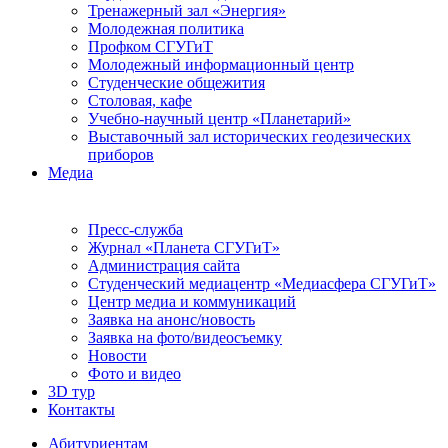
Тренажерный зал «Энергия»
Молодежная политика
Профком СГУГиТ
Молодежный информационный центр
Студенческие общежития
Столовая, кафе
Учебно-научный центр «Планетарий»
Выставочный зал исторических геодезических
приборов
Медиа
Пресс-служба
Журнал «Планета СГУГиТ»
Администрация сайта
Студенческий медиацентр «Медиасфера СГУГиТ»
Центр медиа и коммуникаций
Заявка на анонс/новость
Заявка на фото/видеосъемку
Новости
Фото и видео
3D тур
Контакты
Абитуриентам